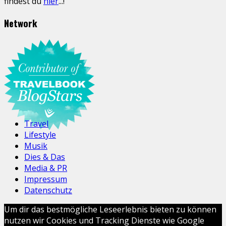
findest du
hier
...!
Network
Travel
Lifestyle
Musik
Dies & Das
Media & PR
Impressum
Datenschutz
Um dir das bestmögliche Leseerlebnis bieten zu können
nutzen wir Cookies und Tracking Dienste wie Google