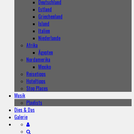
Deutschland
Estland
Griechenland
Island
Italien
Niederlande
Afrika
Ägypten
Nordamerika
Mexiko
Reisetipps
Hoteltipps
Stop Places
Musik
Playlists
Dies & Das
Galerie