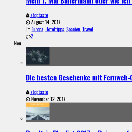
Mein 1. Mal Ballermann oder wie ich 
stoptaste
August 14, 2017
Europa
,
Hoteltipps
,
Spanien
,
Travel
2
Neu
Die besten Geschenke mit Fernweh-
stoptaste
November 12, 2017