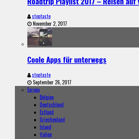
Roadtrip Playlist 2017 – Reisen auf 
stoptaste
November 2, 2017
Coole Apps für unterwegs
stoptaste
September 26, 2017
Europa
Belgien
Deutschland
Estland
Griechenland
Island
Italien