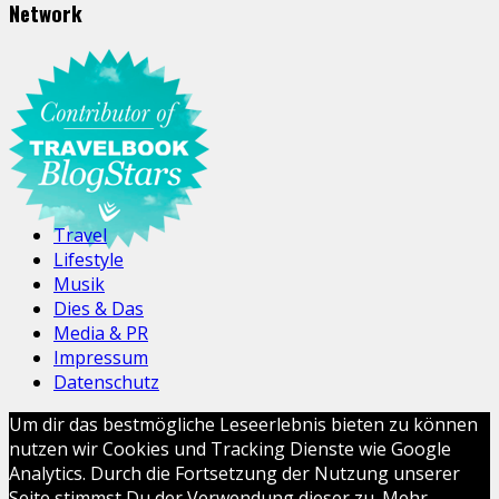
Network
Travel
Lifestyle
Musik
Dies & Das
Media & PR
Impressum
Datenschutz
Um dir das bestmögliche Leseerlebnis bieten zu können
nutzen wir Cookies und Tracking Dienste wie Google
Analytics. Durch die Fortsetzung der Nutzung unserer
Seite stimmst Du der Verwendung dieser zu. Mehr