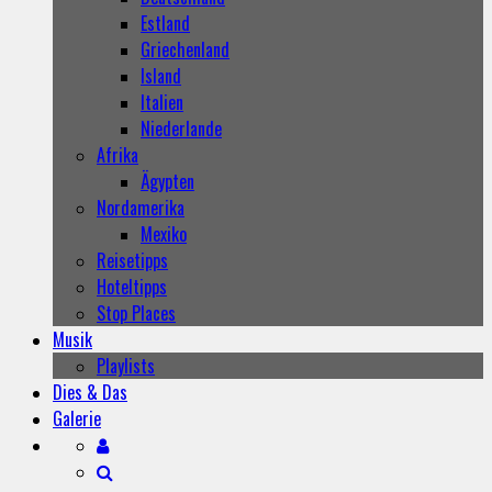
Estland
Griechenland
Island
Italien
Niederlande
Afrika
Ägypten
Nordamerika
Mexiko
Reisetipps
Hoteltipps
Stop Places
Musik
Playlists
Dies & Das
Galerie